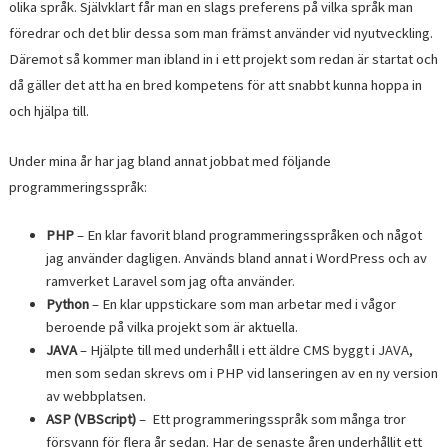
olika språk. Självklart får man en slags preferens på vilka språk man
föredrar och det blir dessa som man främst använder vid nyutveckling.
Däremot så kommer man ibland in i ett projekt som redan är startat och
då gäller det att ha en bred kompetens för att snabbt kunna hoppa in
och hjälpa till.
Under mina år har jag bland annat jobbat med följande
programmeringsspråk:
PHP
– En klar favorit bland programmeringsspråken och något
jag använder dagligen. Används bland annat i WordPress och av
ramverket Laravel som jag ofta använder.
Python
– En klar uppstickare som man arbetar med i vågor
beroende på vilka projekt som är aktuella.
JAVA
– Hjälpte till med underhåll i ett äldre CMS byggt i JAVA,
men som sedan skrevs om i PHP vid lanseringen av en ny version
av webbplatsen.
ASP (VBScript)
– Ett programmeringsspråk som många tror
försvann för flera år sedan. Har de senaste åren underhållit ett